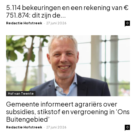
5.114 bekeuringen en een rekening van €
751.874: dit zijn de...
Redactie Hofstreek
-
27 juni 2026
0
Hof van Twente
Gemeente informeert agrariërs over
subsidies, stikstof en vergroening in ‘Ons
Buitengebied’
Redactie Hofstreek
-
27 juni 2026
0