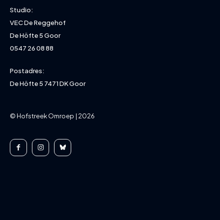
Studio:
VEC De Reggehof
De Höfte 5 Goor
0547 26 08 88
Postadres:
De Höfte 5 7471 DK Goor
© Hofstreek Omroep | 2026