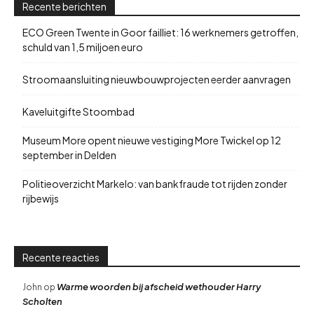
Recente berichten
ECO Green Twente in Goor failliet: 16 werknemers getroffen,
schuld van 1,5 miljoen euro
Stroomaansluiting nieuwbouwprojecten eerder aanvragen
Kaveluitgifte Stoombad
Museum More opent nieuwe vestiging More Twickel op 12
september in Delden
Politieoverzicht Markelo: van bankfraude tot rijden zonder
rijbewijs
Recente reacties
Warme woorden bij afscheid wethouder Harry
John
op
Scholten