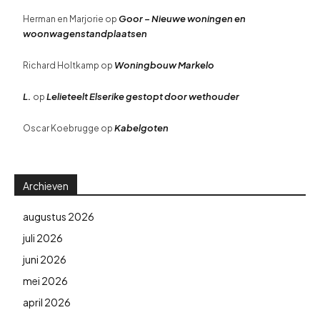
Goor – Nieuwe woningen en
Herman en Marjorie
op
woonwagenstandplaatsen
Woningbouw Markelo
Richard Holtkamp
op
L.
Lelieteelt Elserike gestopt door wethouder
op
Kabelgoten
Oscar Koebrugge
op
Archieven
augustus 2026
juli 2026
juni 2026
mei 2026
april 2026