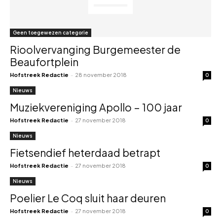
Geen toegewezen categorie
Rioolvervanging Burgemeester de
Beaufortplein
Hofstreek Redactie
-
28 november 2018
0
Nieuws
Muziekvereniging Apollo – 100 jaar
Hofstreek Redactie
-
27 november 2018
0
Nieuws
Fietsendief heterdaad betrapt
Hofstreek Redactie
-
27 november 2018
0
Nieuws
Poelier Le Coq sluit haar deuren
Hofstreek Redactie
-
27 november 2018
0