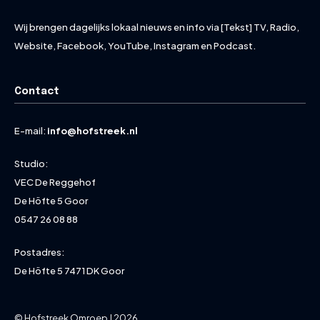
Wij brengen dagelijks lokaal nieuws en info via [Tekst] TV, Radio,
Website, Facebook, YouTube, Instagram en Podcast.
Contact
E-mail:
info@hofstreek.nl
Studio:
VEC De Reggehof
De Höfte 5 Goor
0547 26 08 88
Postadres:
De Höfte 5 7471 DK Goor
© Hofstreek Omroep | 2026