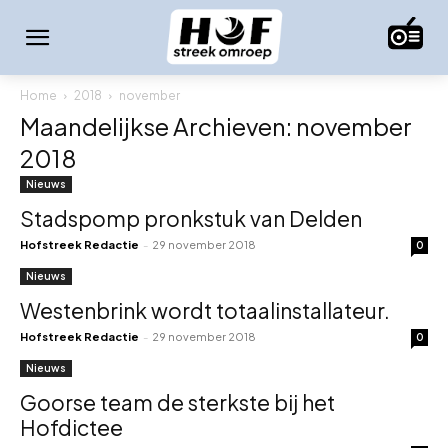
Home
2018
november
Maandelijkse Archieven: november
2018
Nieuws
Stadspomp pronkstuk van Delden
Hofstreek Redactie
-
29 november 2018
0
Nieuws
Westenbrink wordt totaalinstallateur.
Hofstreek Redactie
-
29 november 2018
0
Nieuws
Goorse team de sterkste bij het
Hofdictee