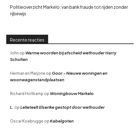
Politieoverzicht Markelo: van bankfraude tot rijden zonder
rijbewijs
Recente reacties
Warme woorden bij afscheid wethouder Harry
John
op
Scholten
Goor – Nieuwe woningen en
Herman en Marjorie
op
woonwagenstandplaatsen
Woningbouw Markelo
Richard Holtkamp
op
L.
Lelieteelt Elserike gestopt door wethouder
op
Kabelgoten
Oscar Koebrugge
op