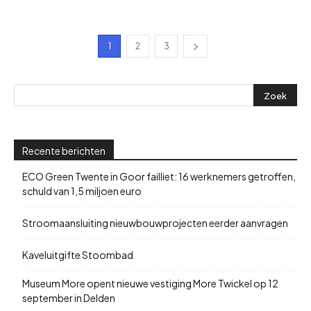
1
2
3
Recente berichten
ECO Green Twente in Goor failliet: 16 werknemers getroffen,
schuld van 1,5 miljoen euro
Stroomaansluiting nieuwbouwprojecten eerder aanvragen
Kaveluitgifte Stoombad
Museum More opent nieuwe vestiging More Twickel op 12
september in Delden