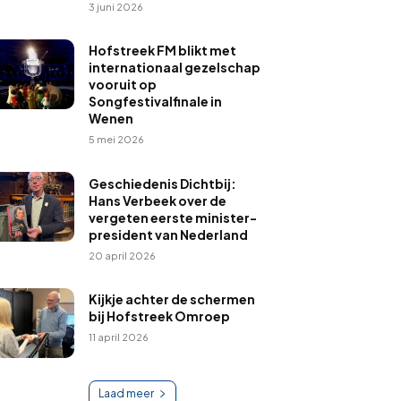
3 juni 2026
Hofstreek FM blikt met
internationaal gezelschap
vooruit op
Songfestivalfinale in
Wenen
5 mei 2026
Geschiedenis Dichtbij:
Hans Verbeek over de
vergeten eerste minister-
president van Nederland
20 april 2026
Kijkje achter de schermen
bij Hofstreek Omroep
11 april 2026
Laad meer