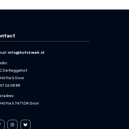
ontact
mail:
info@hofstreek.nl
udio:
C De Reggehof
 Höfte 5 Goor
47 26 08 88
stadres:
 Höfte 5 7471 DK Goor