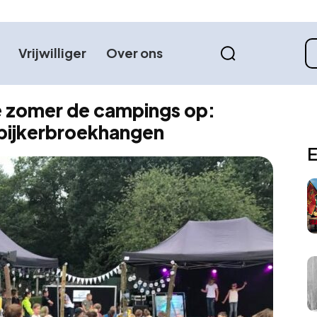
Vrijwilliger
Over ons
e zomer de campings op:
spijkerbroekhangen
E