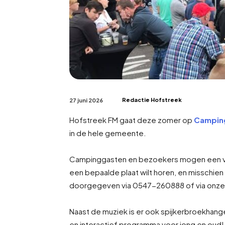
Redactie Hofstreek
27 juni 2026
Hofstreek FM gaat deze zomer op
Campin
in de hele gemeente.
Campinggasten en bezoekers mogen een v
een bepaalde plaat wilt horen, en misschie
doorgegeven via 0547-260888 of via onz
Naast de muziek is er ook spijkerbroekhange
en interactief programma voor jong en oud!