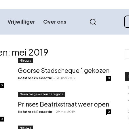
Vrijwilliger
Over ons
en: mei 2019
Nieuws
Goorse Stadscheque 1 gekozen
Hofstreek Redactie
-
30 mei 2019
0
0
Geen toegewezen categorie
Prinses Beatrixstraat weer open
Hofstreek Redactie
-
29 mei 2019
0
0
Nieuws