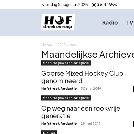
26.4
Goor
zaterdag 8 augustus 2026
C
Radio
TV
Home
2019
mei
Maandelijkse Archiev
Geen toegewezen categorie
Goorse Mixed Hockey Club
genomineerd
Hofstreek Redactie
-
30 mei 2019
Geen toegewezen categorie
Op weg naar een rookvrije
generatie
Hofstreek Redactie
-
29 mei 2019
Nieuws