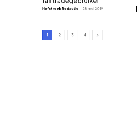
fairtradegebruiker
Hofstreek Redactie
-
28 mei 2019
1
2
3
4