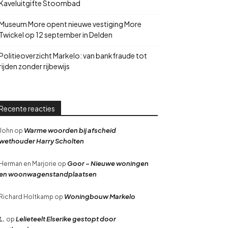
Kaveluitgifte Stoombad
Museum More opent nieuwe vestiging More
Twickel op 12 september in Delden
Politieoverzicht Markelo: van bankfraude tot
rijden zonder rijbewijs
Recente reacties
Warme woorden bij afscheid
John
op
wethouder Harry Scholten
Goor – Nieuwe woningen
Herman en Marjorie
op
en woonwagenstandplaatsen
Woningbouw Markelo
Richard Holtkamp
op
L.
Lelieteelt Elserike gestopt door
op