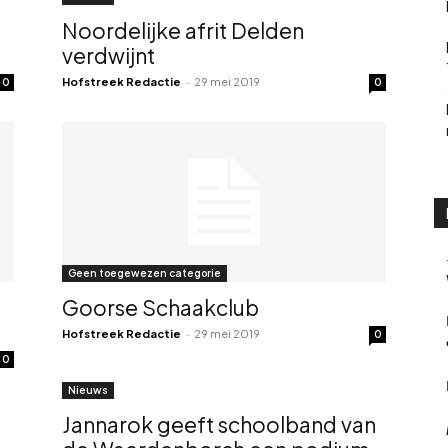
Noordelijke afrit Delden
verdwijnt
Hofstreek Redactie
-
29 mei 2019
0
0
Geen toegewezen categorie
Goorse Schaakclub
Hofstreek Redactie
-
29 mei 2019
0
0
Nieuws
Jannarok geeft schoolband van