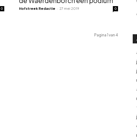
de Waerdenborch een podium
Hofstreek Redactie
-
27 mei 2019
0
0
Pagina 1 van 4