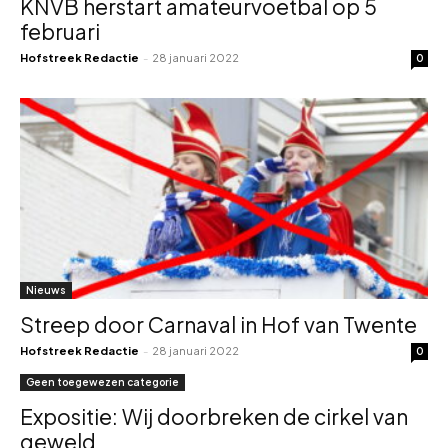
KNVB herstart amateurvoetbal op 5
februari
Hofstreek Redactie
-
28 januari 2022
0
Nieuws
Streep door Carnaval in Hof van Twente
Hofstreek Redactie
-
28 januari 2022
0
Geen toegewezen categorie
Expositie: Wij doorbreken de cirkel van
geweld