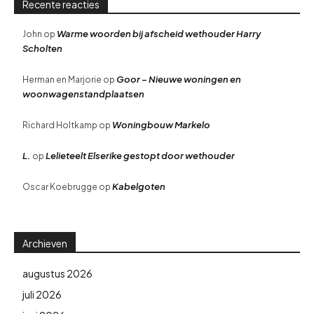
Recente reacties
Warme woorden bij afscheid wethouder Harry
John
op
Scholten
Goor – Nieuwe woningen en
Herman en Marjorie
op
woonwagenstandplaatsen
Woningbouw Markelo
Richard Holtkamp
op
L.
Lelieteelt Elserike gestopt door wethouder
op
Kabelgoten
Oscar Koebrugge
op
Archieven
augustus 2026
juli 2026