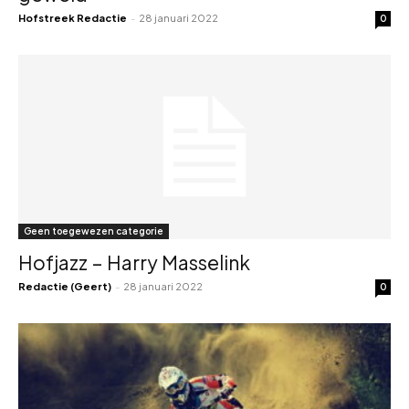
Hofstreek Redactie
-
28 januari 2022
0
Geen toegewezen categorie
Hofjazz – Harry Masselink
Redactie (Geert)
-
28 januari 2022
0