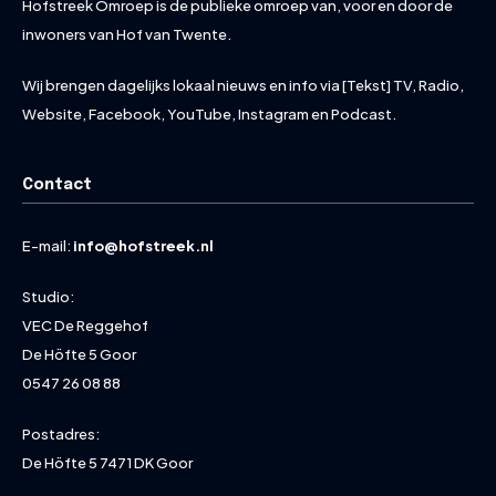
Hofstreek Omroep is de publieke omroep van, voor en door de
inwoners van Hof van Twente.
Wij brengen dagelijks lokaal nieuws en info via [Tekst] TV, Radio,
Website, Facebook, YouTube, Instagram en Podcast.
Contact
E-mail:
info@hofstreek.nl
Studio:
VEC De Reggehof
De Höfte 5 Goor
0547 26 08 88
Postadres:
De Höfte 5 7471 DK Goor