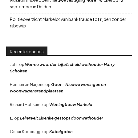
september in Delden
Politieoverzicht Markelo: van bankfraude tot rijden zonder
rijbewijs
Recente reacties
Warme woorden bij afscheid wethouder Harry
John
op
Scholten
Goor – Nieuwe woningen en
Herman en Marjorie
op
woonwagenstandplaatsen
Woningbouw Markelo
Richard Holtkamp
op
L.
Lelieteelt Elserike gestopt door wethouder
op
Kabelgoten
Oscar Koebrugge
op