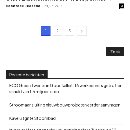
Hofstreek Redactie
-
24 juni 2014
0
1
2
3
Recente berichten
ECO Green Twente in Goor failliet: 16 werknemers getroffen,
schuld van 1,5 miljoen euro
Stroomaansluiting nieuwbouwprojecten eerder aanvragen
Kaveluitgifte Stoombad
Museum More opent nieuwe vestiging More Twickel op 12