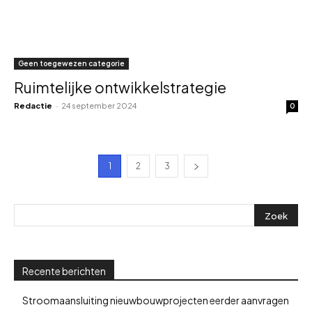
Geen toegewezen categorie
Ruimtelijke ontwikkelstrategie
Redactie
-
24 september 2024
0
1
2
3
Recente berichten
Stroomaansluiting nieuwbouwprojecten eerder aanvragen