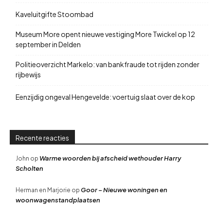
Kaveluitgifte Stoombad
Museum More opent nieuwe vestiging More Twickel op 12
september in Delden
Politieoverzicht Markelo: van bankfraude tot rijden zonder
rijbewijs
Eenzijdig ongeval Hengevelde: voertuig slaat over de kop
Recente reacties
Warme woorden bij afscheid wethouder Harry
John
op
Scholten
Goor – Nieuwe woningen en
Herman en Marjorie
op
woonwagenstandplaatsen