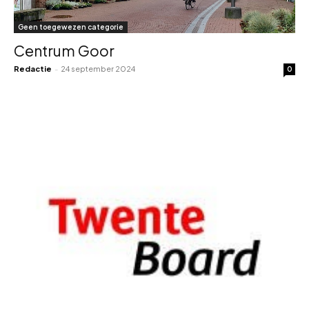
Geen toegewezen categorie
Centrum Goor
Redactie
-
24 september 2024
0