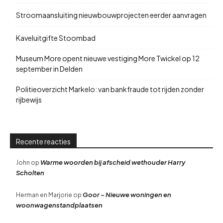
Stroomaansluiting nieuwbouwprojecten eerder aanvragen
Kaveluitgifte Stoombad
Museum More opent nieuwe vestiging More Twickel op 12
september in Delden
Politieoverzicht Markelo: van bankfraude tot rijden zonder
rijbewijs
Recente reacties
Warme woorden bij afscheid wethouder Harry
John
op
Scholten
Goor – Nieuwe woningen en
Herman en Marjorie
op
woonwagenstandplaatsen