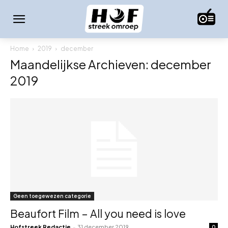
Home
2019
december
Maandelijkse Archieven: december
2019
Geen toegewezen categorie
Beaufort Film – All you need is love
Hofstreek Redactie
-
31 december 2019
0