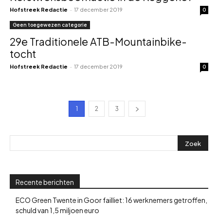
Hofstreek Redactie
-
17 december 2019
0
Geen toegewezen categorie
29e Traditionele ATB-Mountainbike-
tocht
Hofstreek Redactie
-
17 december 2019
0
1
2
3
Recente berichten
ECO Green Twente in Goor failliet: 16 werknemers getroffen,
schuld van 1,5 miljoen euro