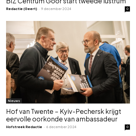
BIZ Centrum Goor start tweede lustrum
Redactie (Geert)
-
9 december 2024
0
Nieuws
Hof van Twente – Kyiv-Pechersk krijgt
eervolle oorkonde van ambassadeur
Hofstreek Redactie
-
6 december 2024
0