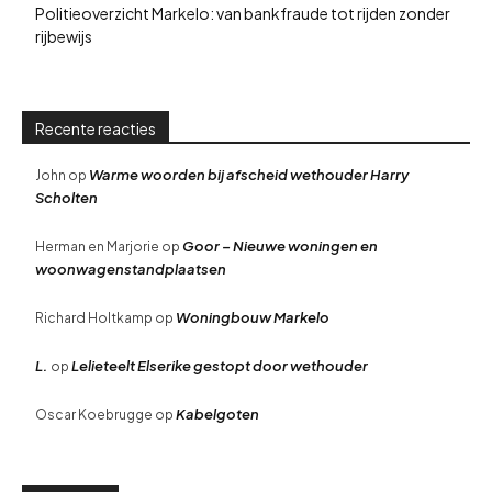
Politieoverzicht Markelo: van bankfraude tot rijden zonder
rijbewijs
Recente reacties
Warme woorden bij afscheid wethouder Harry
John
op
Scholten
Goor – Nieuwe woningen en
Herman en Marjorie
op
woonwagenstandplaatsen
Woningbouw Markelo
Richard Holtkamp
op
L.
Lelieteelt Elserike gestopt door wethouder
op
Kabelgoten
Oscar Koebrugge
op