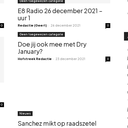
Geen toegewezen categorie
E8 Radio 26 december 2021 –
uur 1
Redactie (Geert)
-
26 december 2021
0
0
Geen toegewezen categorie
Doe jij ook mee met Dry
January?
Hofstreek Redactie
-
23 december 2021
0
0
Nieuws
Sanchez mikt op raadszetel