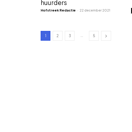
huurders
Hofstreek Redactie
-
22 december 2021
...
1
2
3
5