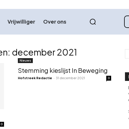
Vrijwilliger
Over ons
ven: december 2021
Nieuws
Stemming kieslijst In Beweging
Hofstreek Redactie
-
31 december 2021
0
0