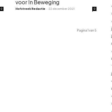
voor In Beweging
Hofstreek Redactie
-
22 december 2021
0
0
Pagina 1 van 5