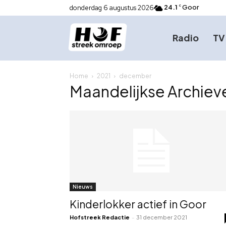
24.1
Goor
donderdag 6 augustus 2026
C
Radio
TV
Home
2021
december
Maandelijkse Archie
Nieuws
Kinderlokker actief in Goor
Hofstreek Redactie
-
31 december 2021