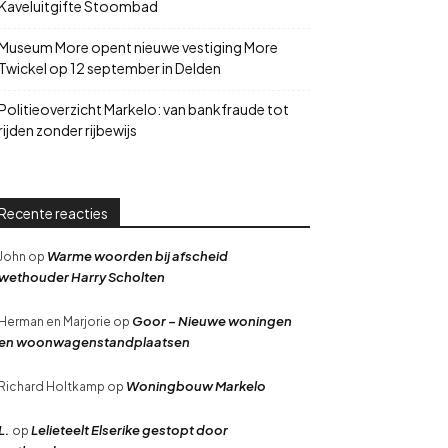
Kaveluitgifte Stoombad
Museum More opent nieuwe vestiging More
Twickel op 12 september in Delden
Politieoverzicht Markelo: van bankfraude tot
rijden zonder rijbewijs
Recente reacties
Warme woorden bij afscheid
John
op
wethouder Harry Scholten
Goor – Nieuwe woningen
Herman en Marjorie
op
en woonwagenstandplaatsen
Woningbouw Markelo
Richard Holtkamp
op
L.
Lelieteelt Elserike gestopt door
op