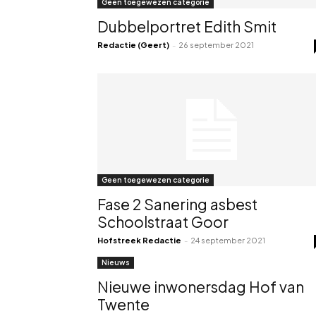
Geen toegewezen categorie
Dubbelportret Edith Smit
Redactie (Geert)
-
26 september 2021
Geen toegewezen categorie
Fase 2 Sanering asbest
Schoolstraat Goor
Hofstreek Redactie
-
24 september 2021
Nieuws
Nieuwe inwonersdag Hof van
Twente