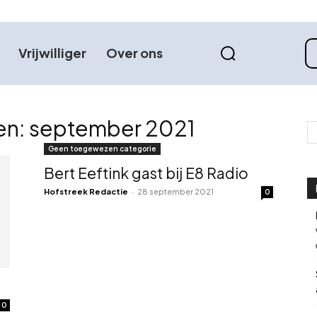
Vrijwilliger
Over ons
en: september 2021
Geen toegewezen categorie
Bert Eeftink gast bij E8 Radio
Hofstreek Redactie
-
28 september 2021
0
0