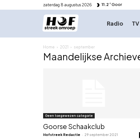
11.2
Goor
zaterdag 8 augustus 2026
C
Radio
TV
Home
2021
september
Maandelijkse Archiev
Geen toegewezen categorie
Goorse Schaakclub
Hofstreek Redactie
-
29 september 2021