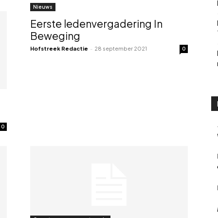
Nieuws
Eerste ledenvergadering In
Beweging
Hofstreek Redactie
-
28 september 2021
0
0