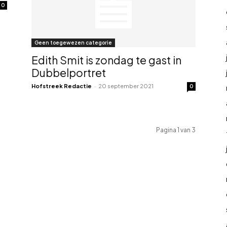
0
Geen toegewezen categorie
Edith Smit is zondag te gast in
Dubbelportret
Hofstreek Redactie
-
20 september 2021
0
Pagina 1 van 3