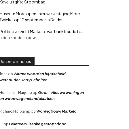
Kaveluitgifte Stoombad
Museum More opent nieuwe vestiging More
Twickel op 12 september in Delden
Politieoverzicht Markelo: van bankfraude tot
rijden zonder rijbewijs
Recente reacties
Warme woorden bij afscheid
John
op
wethouder Harry Scholten
Goor – Nieuwe woningen
Herman en Marjorie
op
en woonwagenstandplaatsen
Woningbouw Markelo
Richard Holtkamp
op
L.
Lelieteelt Elserike gestopt door
op