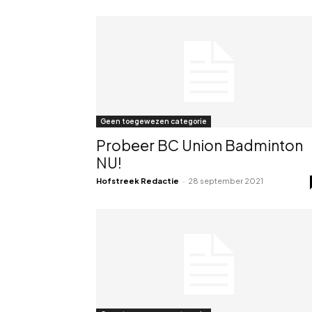
Geen toegewezen categorie
Probeer BC Union Badminton
NU!
Hofstreek Redactie
-
28 september 2021