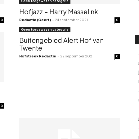
Geen toegewezen categorie
Hofjazz – Harry Masselink
Redactie (Geert)
-
24 september 2021
0
0
Geen toegewezen categorie
Buitengebied Alert Hof van
Twente
Hofstreek Redactie
-
22 september 2021
0
0