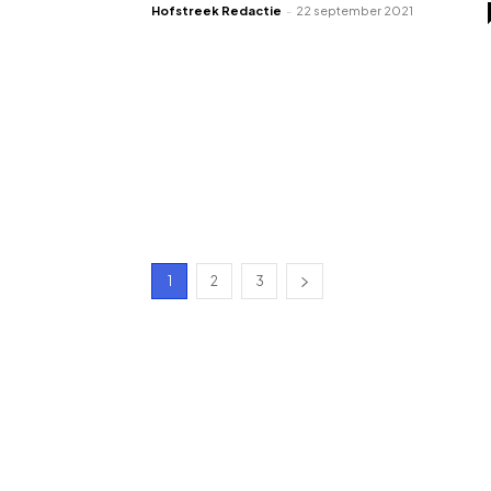
Hofstreek Redactie
-
22 september 2021
1
2
3