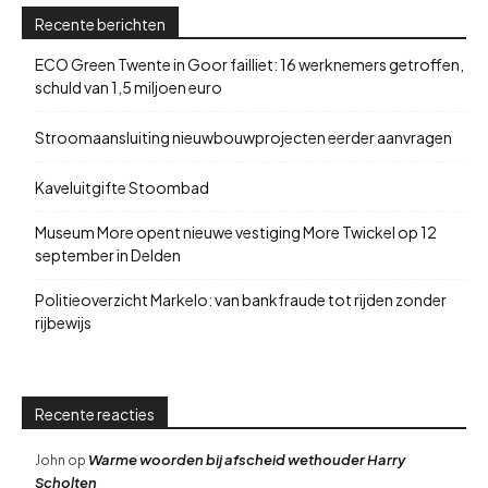
Recente berichten
ECO Green Twente in Goor failliet: 16 werknemers getroffen,
schuld van 1,5 miljoen euro
Stroomaansluiting nieuwbouwprojecten eerder aanvragen
Kaveluitgifte Stoombad
Museum More opent nieuwe vestiging More Twickel op 12
september in Delden
Politieoverzicht Markelo: van bankfraude tot rijden zonder
rijbewijs
Recente reacties
Warme woorden bij afscheid wethouder Harry
John
op
Scholten