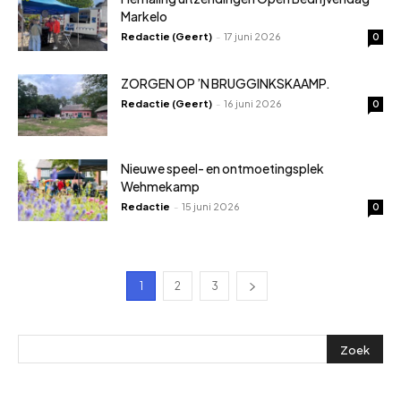
Markelo
Redactie (Geert)
-
17 juni 2026
0
ZORGEN OP ’N BRUGGINKSKAAMP.
Redactie (Geert)
-
16 juni 2026
0
Nieuwe speel- en ontmoetingsplek
Wehmekamp
Redactie
-
15 juni 2026
0
1
2
3