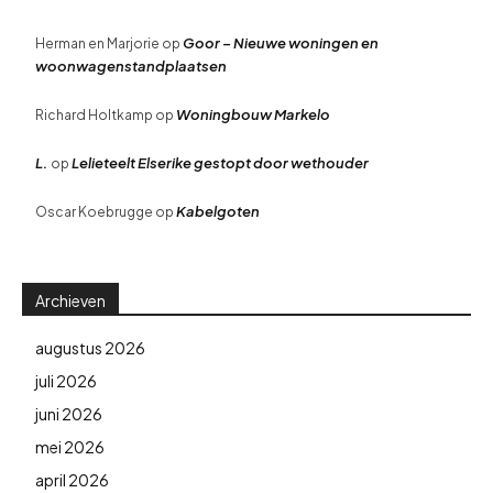
Goor – Nieuwe woningen en
Herman en Marjorie
op
woonwagenstandplaatsen
Woningbouw Markelo
Richard Holtkamp
op
L.
Lelieteelt Elserike gestopt door wethouder
op
Kabelgoten
Oscar Koebrugge
op
Archieven
augustus 2026
juli 2026
juni 2026
mei 2026
april 2026