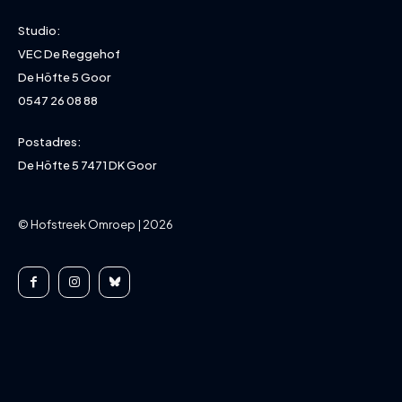
Studio:
VEC De Reggehof
De Höfte 5 Goor
0547 26 08 88
Postadres:
De Höfte 5 7471 DK Goor
© Hofstreek Omroep | 2026