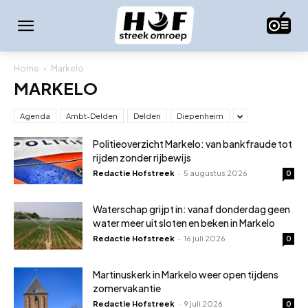
Home
Markelo
MARKELO
Agenda
Ambt-Delden
Delden
Diepenheim
Politieoverzicht Markelo: van bankfraude tot
rijden zonder rijbewijs
Redactie Hofstreek
-
5 augustus 2026
0
Waterschap grijpt in: vanaf donderdag geen
water meer uit sloten en beken in Markelo
Redactie Hofstreek
-
16 juli 2026
0
Martinuskerk in Markelo weer open tijdens
zomervakantie
Redactie Hofstreek
-
9 juli 2026
0