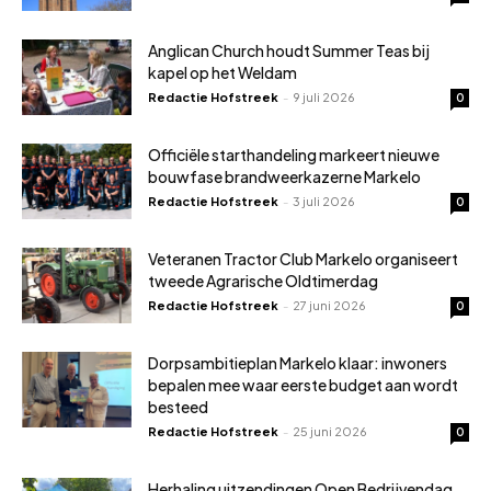
Anglican Church houdt Summer Teas bij
kapel op het Weldam
Redactie Hofstreek
-
9 juli 2026
0
Officiële starthandeling markeert nieuwe
bouwfase brandweerkazerne Markelo
Redactie Hofstreek
-
3 juli 2026
0
Veteranen Tractor Club Markelo organiseert
tweede Agrarische Oldtimerdag
Redactie Hofstreek
-
27 juni 2026
0
Dorpsambitieplan Markelo klaar: inwoners
bepalen mee waar eerste budget aan wordt
besteed
Redactie Hofstreek
-
25 juni 2026
0
Herhaling uitzendingen Open Bedrijvendag