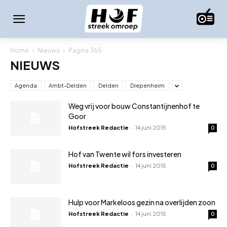
Home
Nieuws
Pagina 365
NIEUWS
Agenda
Ambt-Delden
Delden
Diepenheim
Weg vrij voor bouw Constantijnenhof te
Goor
Hofstreek Redactie
-
14 juni 2015
0
Hof van Twente wil fors investeren
Hofstreek Redactie
-
14 juni 2015
0
Hulp voor Markeloos gezin na overlijden zoon
Hofstreek Redactie
-
14 juni 2015
0