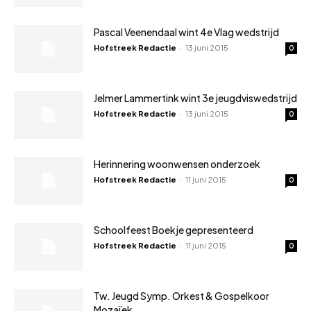
Pascal Veenendaal wint 4e Vlag wedstrijd
Hofstreek Redactie
-
13 juni 2015
0
Jelmer Lammertink wint 3e jeugdviswedstrijd
Hofstreek Redactie
-
13 juni 2015
0
Herinnering woonwensen onderzoek
Hofstreek Redactie
-
11 juni 2015
0
Schoolfeest Boekje gepresenteerd
Hofstreek Redactie
-
11 juni 2015
0
Tw. Jeugd Symp. Orkest & Gospelkoor
Mozaïek