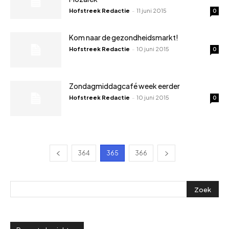
Hofstreek Redactie
-
11 juni 2015
0
Kom naar de gezondheidsmarkt!
Hofstreek Redactie
-
10 juni 2015
0
Zondagmiddagcafé week eerder
Hofstreek Redactie
-
10 juni 2015
0
364
365
366