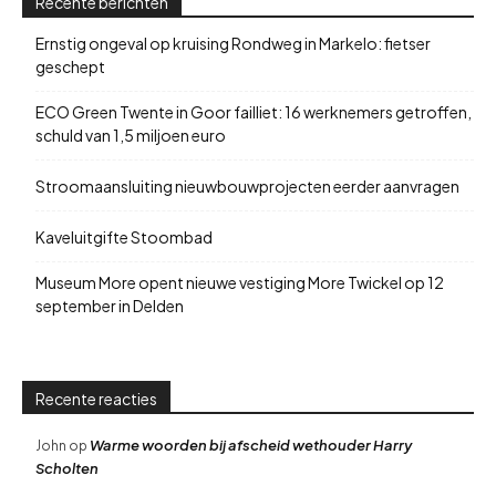
Recente berichten
Ernstig ongeval op kruising Rondweg in Markelo: fietser
geschept
ECO Green Twente in Goor failliet: 16 werknemers getroffen,
schuld van 1,5 miljoen euro
Stroomaansluiting nieuwbouwprojecten eerder aanvragen
Kaveluitgifte Stoombad
Museum More opent nieuwe vestiging More Twickel op 12
september in Delden
Recente reacties
Warme woorden bij afscheid wethouder Harry
John
op
Scholten