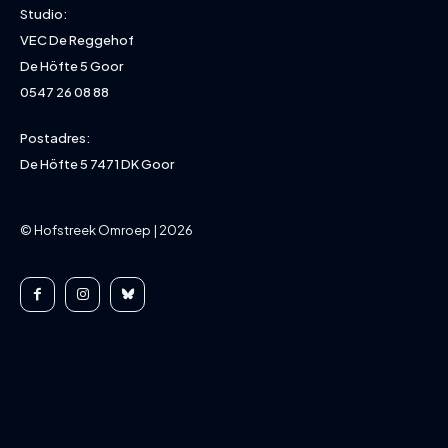
Studio:
VEC De Reggehof
De Höfte 5 Goor
0547 26 08 88
Postadres:
De Höfte 5 7471 DK Goor
© Hofstreek Omroep | 2026