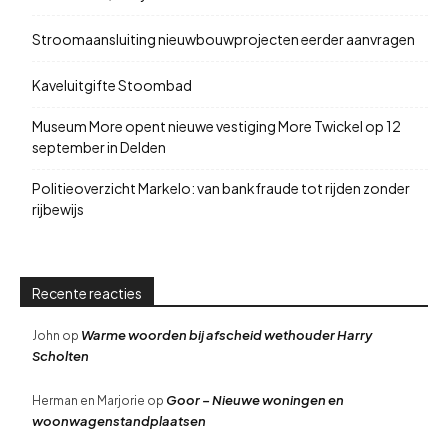
Stroomaansluiting nieuwbouwprojecten eerder aanvragen
Kaveluitgifte Stoombad
Museum More opent nieuwe vestiging More Twickel op 12
september in Delden
Politieoverzicht Markelo: van bankfraude tot rijden zonder
rijbewijs
Recente reacties
Warme woorden bij afscheid wethouder Harry
John
op
Scholten
Goor – Nieuwe woningen en
Herman en Marjorie
op
woonwagenstandplaatsen