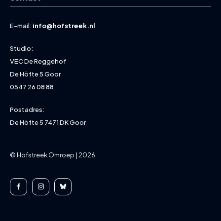
E-mail:
info@hofstreek.nl
Studio:
VEC De Reggehof
De Höfte 5 Goor
0547 26 08 88
Postadres:
De Höfte 5 7471 DK Goor
© Hofstreek Omroep | 2026