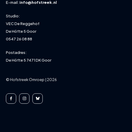
E-mail:
info@hofstreek.nl
Studio:
VEC De Reggehof
De Höfte 5 Goor
0547 26 08 88
Postadres:
De Höfte 5 7471 DK Goor
© Hofstreek Omroep | 2026