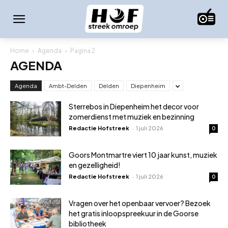
Home
Agenda
Pagina 2
AGENDA
Agenda
Ambt-Delden
Delden
Diepenheim
Sterrebos in Diepenheim het decor voor
zomerdienst met muziek en bezinning
Redactie Hofstreek
-
1 juli 2026
0
Goors Montmartre viert 10 jaar kunst, muziek
en gezelligheid!
Redactie Hofstreek
-
1 juli 2026
0
Vragen over het openbaar vervoer? Bezoek
het gratis inloopspreekuur in de Goorse
bibliotheek