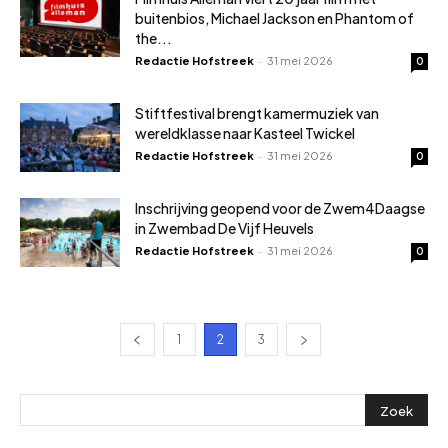
buitenbios, Michael Jackson en Phantom of
the...
Redactie Hofstreek
-
31 mei 2026
0
Stiftfestival brengt kamermuziek van
wereldklasse naar Kasteel Twickel
Redactie Hofstreek
-
31 mei 2026
0
Inschrijving geopend voor de Zwem4Daagse
in Zwembad De Vijf Heuvels
Redactie Hofstreek
-
31 mei 2026
0
1
2
3