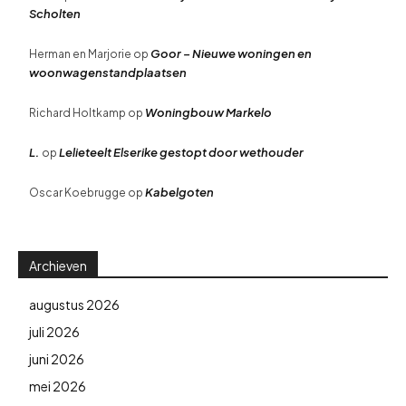
Scholten
Goor – Nieuwe woningen en
Herman en Marjorie
op
woonwagenstandplaatsen
Woningbouw Markelo
Richard Holtkamp
op
L.
Lelieteelt Elserike gestopt door wethouder
op
Kabelgoten
Oscar Koebrugge
op
Archieven
augustus 2026
juli 2026
juni 2026
mei 2026