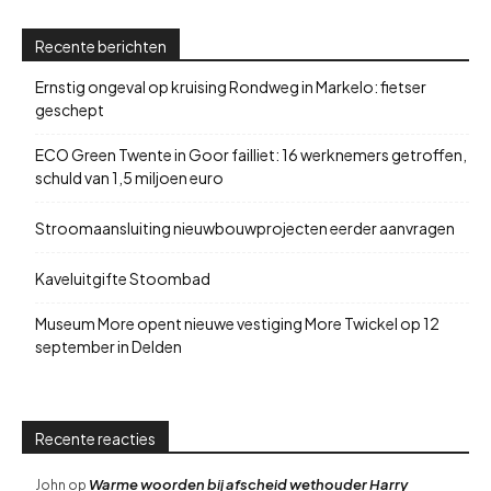
Recente berichten
Ernstig ongeval op kruising Rondweg in Markelo: fietser
geschept
ECO Green Twente in Goor failliet: 16 werknemers getroffen,
schuld van 1,5 miljoen euro
Stroomaansluiting nieuwbouwprojecten eerder aanvragen
Kaveluitgifte Stoombad
Museum More opent nieuwe vestiging More Twickel op 12
september in Delden
Recente reacties
Warme woorden bij afscheid wethouder Harry
John
op