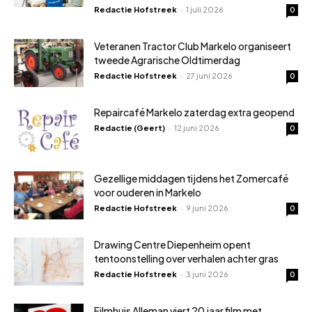
Redactie Hofstreek
-
1 juli 2026
0
Veteranen Tractor Club Markelo organiseert
tweede Agrarische Oldtimerdag
Redactie Hofstreek
-
27 juni 2026
0
Repaircafé Markelo zaterdag extra geopend
Redactie (Geert)
-
12 juni 2026
0
Gezellige middagen tijdens het Zomercafé
voor ouderen in Markelo
Redactie Hofstreek
-
9 juni 2026
0
Drawing Centre Diepenheim opent
tentoonstelling over verhalen achter gras
Redactie Hofstreek
-
3 juni 2026
0
Filmhuis Alleman viert 20 jaar film met