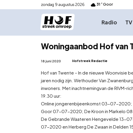
31
Goor
zondag 9 augustus 2026
C
Radio
TV
Woningaanbod Hof van 
Hofstreek Redactie
18 juni 2020
Hof van Twente – In de nieuwe Woonvisie 
jaren nodig zijn. Wethouder Van Zwanenburg
inwoners. Met inachtneming
van de RIVM-rich
19.30 uur:
Online jongerenbijeenkomst 03-07-2020; 
Goor 07-07-2020; De Kroon in Markelo 0
De Gebrande Waateren Hengevelde 13-07-2
07-2020 en Herberg De Zwaan in Delden 