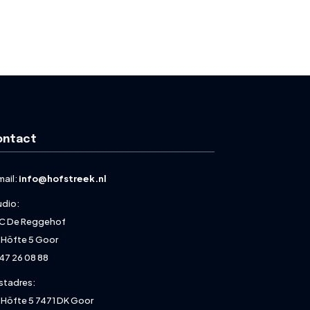
ontact
mail:
info@hofstreek.nl
udio:
C De Reggehof
 Höfte 5 Goor
47 26 08 88
stadres:
 Höfte 5 7471 DK Goor