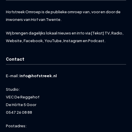
Hofstreek Omroep is de publieke omroep van, voor en door de
inwoners van Hof van Twente.
Wij brengen dagelijks lokaal nieuws en info via [Tekst] TV, Radio,
Website, Facebook, YouTube, Instagram en Podcast.
Contact
E-mail:
info@hofstreek.nl
Studio:
VEC De Reggehof
De Höfte 5 Goor
0547 26 08 88
Postadres: