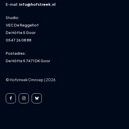
E-mail:
info@hofstreek.nl
Studio:
VEC De Reggehof
De Höfte 5 Goor
0547 26 08 88
Postadres:
De Höfte 5 7471 DK Goor
© Hofstreek Omroep | 2026