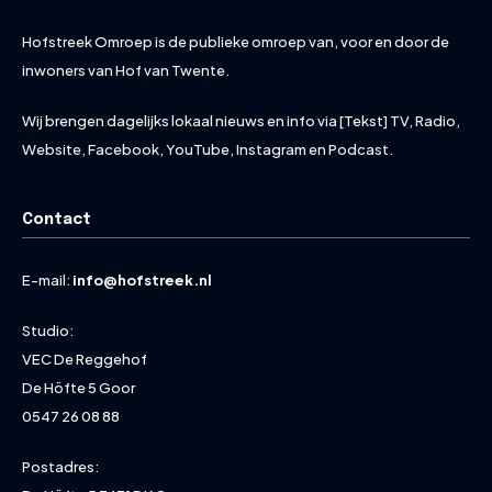
Hofstreek Omroep is de publieke omroep van, voor en door de
inwoners van Hof van Twente.
Wij brengen dagelijks lokaal nieuws en info via [Tekst] TV, Radio,
Website, Facebook, YouTube, Instagram en Podcast.
Contact
E-mail:
info@hofstreek.nl
Studio:
VEC De Reggehof
De Höfte 5 Goor
0547 26 08 88
Postadres: