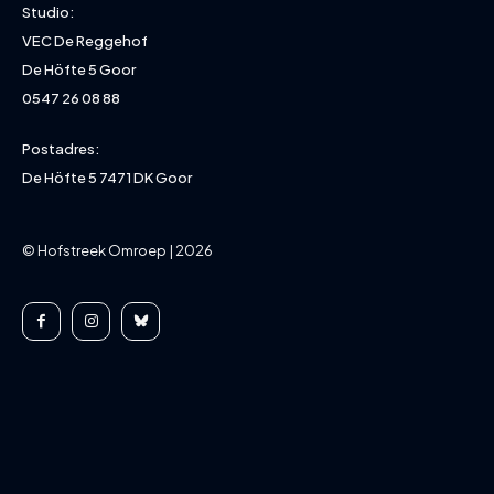
Studio:
VEC De Reggehof
De Höfte 5 Goor
0547 26 08 88
Postadres:
De Höfte 5 7471 DK Goor
© Hofstreek Omroep | 2026