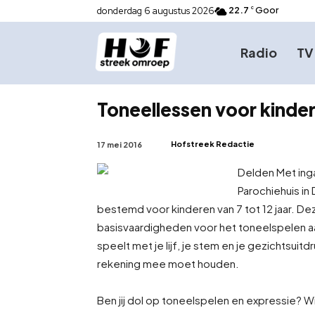
22.7
Goor
donderdag 6 augustus 2026
C
Radio
TV
Toneellessen voor kinder
Hofstreek Redactie
17 mei 2016
Delden Met ing
Parochiehuis i
bestemd voor kinderen van 7 tot 12 jaar. Dez
basisvaardigheden voor het toneelspelen aan
speelt met je lijf, je stem en je gezichtsuit
rekening mee moet houden.
Ben jij dol op toneelspelen en expressie? W