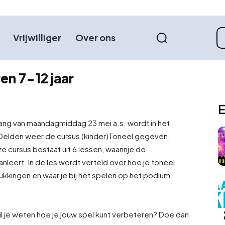
Vrijwilliger
Over ons
en 7-12 jaar
E
ang van maandagmiddag 23 mei a.s. wordt in het
n Delden weer de cursus (kinder)Toneel gegeven,
e cursus bestaat uit 6 lessen, waarin
je de
leert. In de les wordt verteld over hoe je toneel
drukkingen en waar je bij het spelen op het podium
il je weten hoe je jouw spel kunt verbeteren? Doe dan