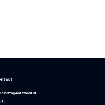
ontact
mail:
info@hofstreek.nl
udio: