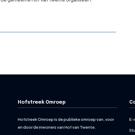
Hofstreek Omroep
C
Hofstreek Omroep is de publieke omroep van, voor
E-
en door de inwoners van Hof van Twente.
St