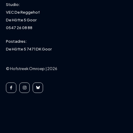
Studio:
VEC De Reggehof
De Höfte 5 Goor
0547 26 08 88
Postadres:
De Höfte 5 7471 DK Goor
© Hofstreek Omroep | 2026