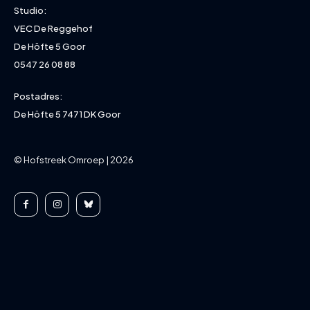
Studio:
VEC De Reggehof
De Höfte 5 Goor
0547 26 08 88
Postadres:
De Höfte 5 7471 DK Goor
© Hofstreek Omroep | 2026