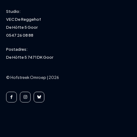
Studio:
VEC De Reggehof
De Höfte 5 Goor
0547 26 08 88
Postadres:
De Höfte 5 7471 DK Goor
© Hofstreek Omroep | 2026