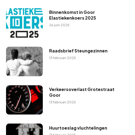
e
r
Binnenkomst in Goor
Elastiekenkoers 2025
26 juni 2025
Raadsbrief Steungezinnen
13 februari 2025
Verkeersoverlast Grotestraat
Goor
13 februari 2025
Huurtoeslag vluchtelingen
13 februari 2025