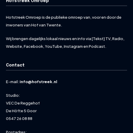
Hofstreek Omroep
Hofstreek Omroep is de publieke omroep van, voor en door de
inwoners van Hof van Twente.
Wij brengen dagelijks lokaal nieuws en info via [Tekst] TV, Radio,
Website, Facebook, YouTube, Instagram en Podcast.
Contact
E-mail:
info@hofstreek.nl
Studio:
VEC De Reggehof
De Höfte 5 Goor
0547 26 08 88
Postadres: