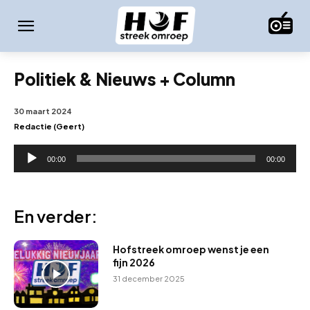
Politiek & Nieuws + Column
30 maart 2024
Redactie (Geert)
A
00:00
00:00
u
d
i
En verder:
o
s
Hofstreek omroep wenst je een
p
fijn 2026
e
31 december 2025
l