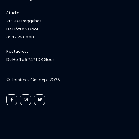
Studio:
VEC De Reggehof
De Höfte 5 Goor
0547 26 08 88
Postadres:
De Höfte 5 7471 DK Goor
© Hofstreek Omroep | 2026