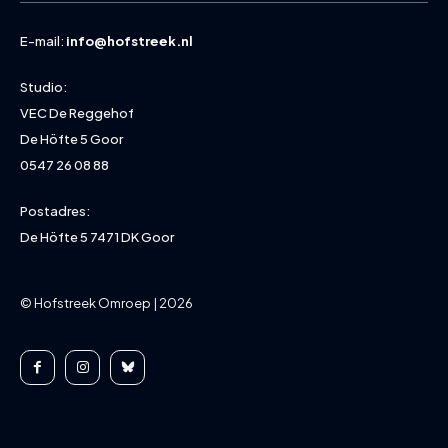
E-mail:
info@hofstreek.nl
Studio:
VEC De Reggehof
De Höfte 5 Goor
0547 26 08 88
Postadres:
De Höfte 5 7471 DK Goor
© Hofstreek Omroep | 2026