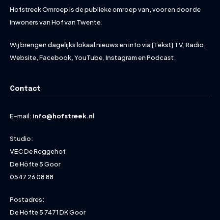
Hofstreek Omroep is de publieke omroep van, voor en door de
inwoners van Hof van Twente.
Wij brengen dagelijks lokaal nieuws en info via [Tekst] TV, Radio,
Website, Facebook, YouTube, Instagram en Podcast.
Contact
E-mail:
info@hofstreek.nl
Studio:
VEC De Reggehof
De Höfte 5 Goor
0547 26 08 88
Postadres:
De Höfte 5 7471 DK Goor