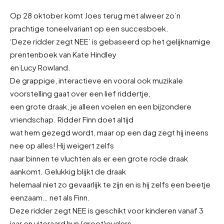
Op 28 oktober komt Joes terug met alweer zo’n
prachtige toneelvariant op een succesboek.
‘Deze ridder zegt NEE’ is gebaseerd op het gelijknamige
prentenboek van Kate Hindley
en Lucy Rowland.
De grappige, interactieve en vooral ook muzikale
voorstelling gaat over een lief riddertje,
een grote draak, je alleen voelen en een bijzondere
vriendschap. Ridder Finn doet altijd
wat hem gezegd wordt, maar op een dag zegt hij ineens
nee op alles! Hij weigert zelfs
naar binnen te vluchten als er een grote rode draak
aankomt. Gelukkig blijkt de draak
helemaal niet zo gevaarlijk te zijn en is hij zelfs een beetje
eenzaam… net als Finn.
Deze ridder zegt NEE is geschikt voor kinderen vanaf 3
jaar en uiteraard hun (groot)ouders.