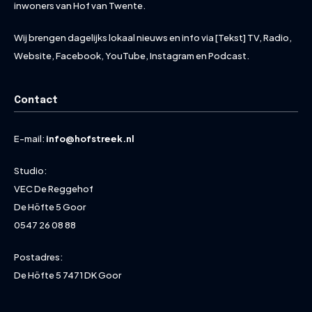
inwoners van Hof van Twente.
Wij brengen dagelijks lokaal nieuws en info via [Tekst] TV, Radio,
Website, Facebook, YouTube, Instagram en Podcast.
Contact
E-mail:
info@hofstreek.nl
Studio:
VEC De Reggehof
De Höfte 5 Goor
0547 26 08 88
Postadres:
De Höfte 5 7471 DK Goor