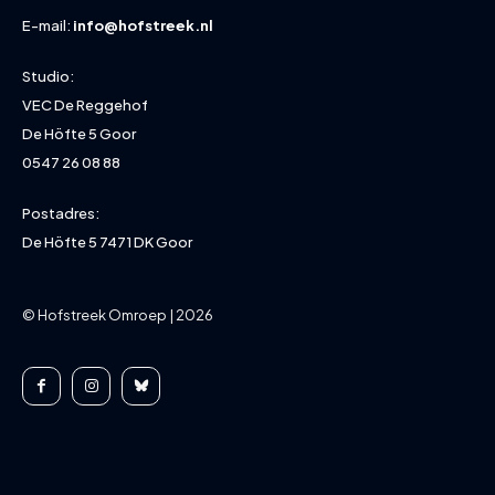
E-mail:
info@hofstreek.nl
Studio:
VEC De Reggehof
De Höfte 5 Goor
0547 26 08 88
Postadres:
De Höfte 5 7471 DK Goor
© Hofstreek Omroep | 2026