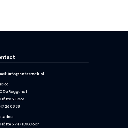
ontact
mail:
info@hofstreek.nl
udio:
C De Reggehof
 Höfte 5 Goor
47 26 08 88
stadres:
 Höfte 5 7471 DK Goor