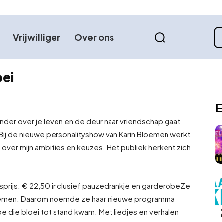
Vrijwilliger
Over ons
oei
E
nder over je leven en de deur naar vriendschap gaat
Bij de nieuwe personalityshow van Karin Bloemen werkt
t over mijn ambities en keuzes. Het publiek herkent zich
prijs: € 22,50 inclusief pauzedrankje en garderobe
Ze
n Bloemen. Daarom noemde ze haar nieuwe programma
n hoe die bloei tot stand kwam. Met liedjes en verhalen