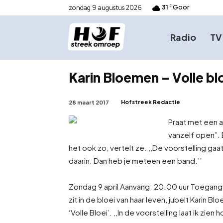
31
Goor
zondag 9 augustus 2026
C
Radio
TV
Karin Bloemen – Volle bl
Hofstreek Redactie
28 maart 2017
Praat met een a
vanzelf open”. 
het ook zo, vertelt ze. ,,De voorstelling gaa
daarin. Dan heb je meteen een band.’’
Zondag 9 april Aanvang: 20.00 uur Toegangs
zit in de bloei van haar leven, jubelt Kari
‘Volle Bloei’. ,,In de voorstelling laat ik zie