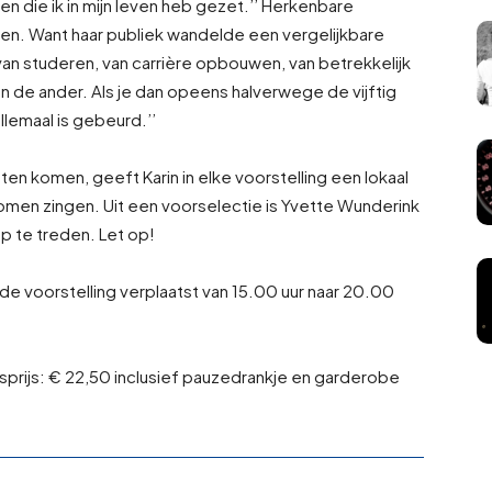
n die ik in mijn leven heb gezet.’’ Herkenbare
gen. Want haar publiek wandelde een vergelijkbare
an studeren, van carrière opbouwen, van betrekkelijk
aan de ander. Als je dan opeens halverwege de vijftig
llemaal is gebeurd.’’
aten komen, geeft Karin in elke voorstelling een lokaal
men zingen. Uit een voorselectie is Yvette Wunderink
p te treden. Let op!
 de voorstelling verplaatst van 15.00 uur naar 20.00
prijs: € 22,50 inclusief pauzedrankje en garderobe