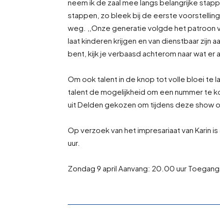
neem ik de zaal mee langs belangrijke stappe
stappen, zo bleek bij de eerste voorstellin
weg. ,,Onze generatie volgde het patroon v
laat kinderen krijgen en van dienstbaar zijn 
bent, kijk je verbaasd achterom naar wat er a
Om ook talent in de knop tot volle bloei te l
talent de mogelijkheid om een nummer te ko
uit Delden gekozen om tijdens deze show o
Op verzoek van het impresariaat van Karin is
uur.
Zondag 9 april Aanvang: 20.00 uur Toegangs