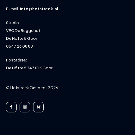
E-mail:
info@hofstreek.nl
Studio:
VEC De Reggehof
De Höfte 5 Goor
0547 26 08 88
Postadres:
De Höfte 5 7471 DK Goor
© Hofstreek Omroep | 2026