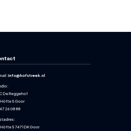
ontact
mail:
info@hofstreek.nl
udio:
C De Reggehof
 Höfte 5 Goor
47 26 08 88
stadres:
 Höfte 5 7471 DK Goor