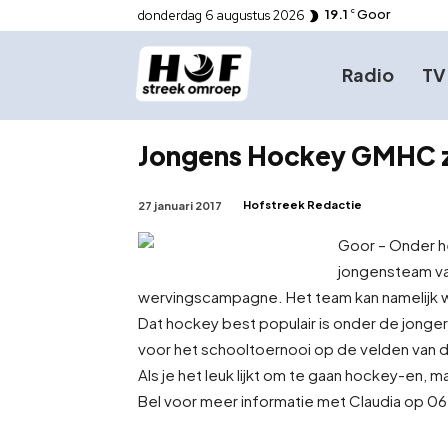
19.1
Goor
donderdag 6 augustus 2026
C
Radio
TV
Jongens Hockey GMHC z
Hofstreek Redactie
27 januari 2017
Goor – Onder h
jongensteam v
wervingscampagne. Het team kan namelijk w
Dat hockey best populair is onder de jongere
voor het schooltoernooi op de velden van
Als je het leuk lijkt om te gaan hockey-en, 
Bel voor meer informatie met Claudia op 06