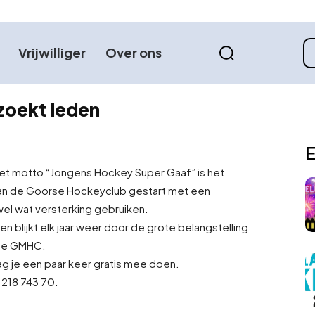
Vrijwilliger
Over ons
oekt leden
E
et motto “Jongens Hockey Super Gaaf” is het
an de Goorse Hockeyclub gestart met een
el wat versterking gebruiken.
n blijkt elk jaar weer door de grote belangstelling
 de GMHC.
mag je een paar keer gratis mee doen.
 218 743 70.