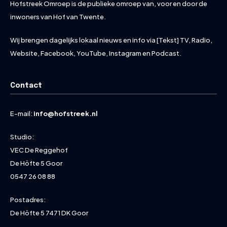
Hofstreek Omroep is de publieke omroep van, voor en door de
inwoners van Hof van Twente.
Wij brengen dagelijks lokaal nieuws en info via [Tekst] TV, Radio,
Website, Facebook, YouTube, Instagram en Podcast.
Contact
E-mail:
info@hofstreek.nl
Studio:
VEC De Reggehof
De Höfte 5 Goor
0547 26 08 88
Postadres:
De Höfte 5 7471 DK Goor