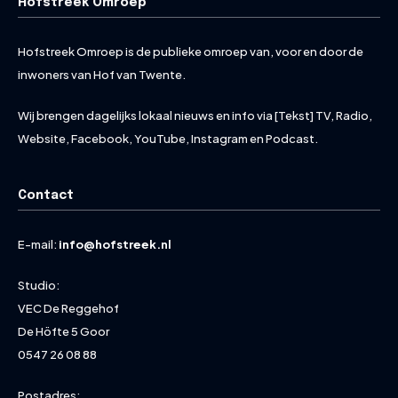
Hofstreek Omroep
Hofstreek Omroep is de publieke omroep van, voor en door de
inwoners van Hof van Twente.
Wij brengen dagelijks lokaal nieuws en info via [Tekst] TV, Radio,
Website, Facebook, YouTube, Instagram en Podcast.
Contact
E-mail:
info@hofstreek.nl
Studio:
VEC De Reggehof
De Höfte 5 Goor
0547 26 08 88
Postadres: