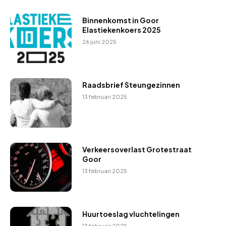
e
r
Binnenkomst in Goor
Elastiekenkoers 2025
26 juni 2025
Raadsbrief Steungezinnen
13 februari 2025
Verkeersoverlast Grotestraat
Goor
13 februari 2025
Huurtoeslag vluchtelingen
13 februari 2025