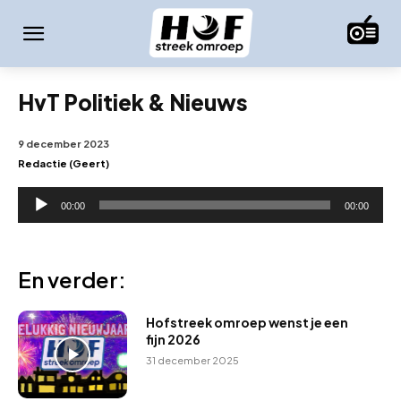
HvT Politiek & Nieuws
9 december 2023
Redactie (Geert)
A
00:00
00:00
u
d
i
En verder:
o
s
Hofstreek omroep wenst je een
p
fijn 2026
e
31 december 2025
l