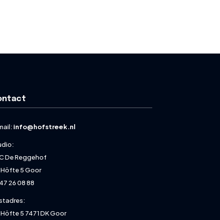
ontact
mail:
info@hofstreek.nl
udio:
C De Reggehof
 Höfte 5 Goor
47 26 08 88
stadres:
 Höfte 5 7471 DK Goor