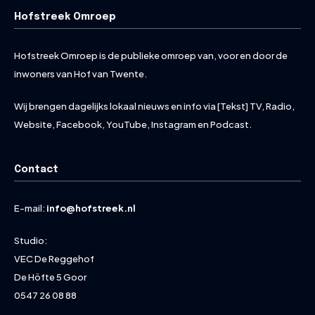
Hofstreek Omroep
Hofstreek Omroep is de publieke omroep van, voor en door de
inwoners van Hof van Twente.
Wij brengen dagelijks lokaal nieuws en info via [Tekst] TV, Radio,
Website, Facebook, YouTube, Instagram en Podcast.
Contact
E-mail:
info@hofstreek.nl
Studio:
VEC De Reggehof
De Höfte 5 Goor
0547 26 08 88