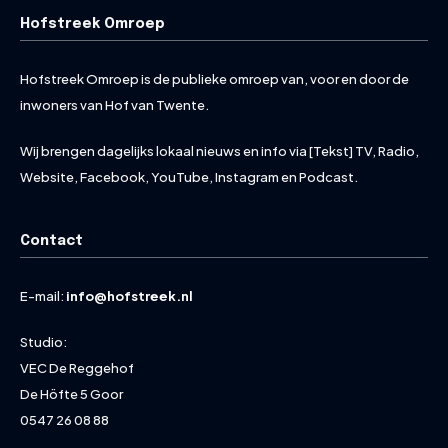
Hofstreek Omroep
Hofstreek Omroep is de publieke omroep van, voor en door de
inwoners van Hof van Twente.
Wij brengen dagelijks lokaal nieuws en info via [Tekst] TV, Radio,
Website, Facebook, YouTube, Instagram en Podcast.
Contact
E-mail:
info@hofstreek.nl
Studio:
VEC De Reggehof
De Höfte 5 Goor
0547 26 08 88