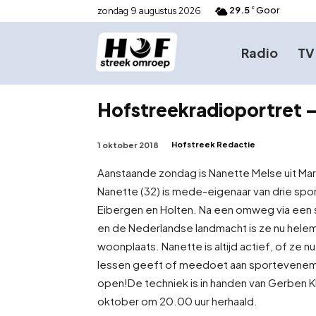
29.5
Goor
zondag 9 augustus 2026
C
Radio
TV
Hofstreekradioportret 
Hofstreek Redactie
1 oktober 2018
Aanstaande zondag is Nanette Melse uit Mark
Nanette (32) is mede-eigenaar van drie spo
Eibergen en Holten. Na een omweg via een s
en de Nederlandse landmacht is ze nu helem
woonplaats. Nanette is altijd actief, of ze 
lessen geeft of meedoet aan sportevenemen
open!
De techniek is in handen van Gerben 
oktober om 20.00 uur herhaald.