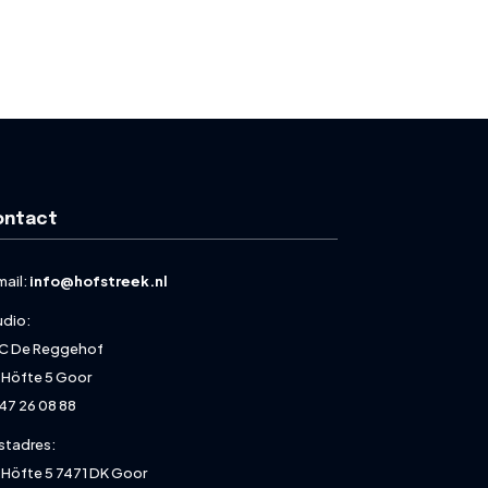
ontact
mail:
info@hofstreek.nl
udio:
C De Reggehof
 Höfte 5 Goor
47 26 08 88
stadres:
 Höfte 5 7471 DK Goor