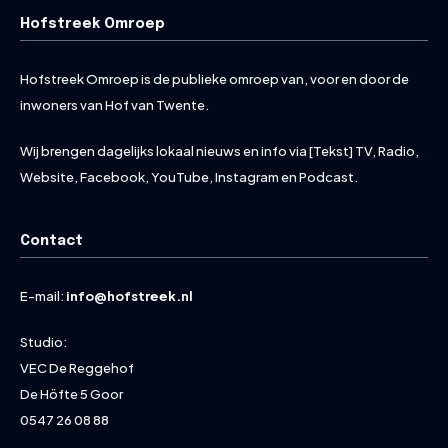
Hofstreek Omroep
Hofstreek Omroep is de publieke omroep van, voor en door de
inwoners van Hof van Twente.
Wij brengen dagelijks lokaal nieuws en info via [Tekst] TV, Radio,
Website, Facebook, YouTube, Instagram en Podcast.
Contact
E-mail:
info@hofstreek.nl
Studio:
VEC De Reggehof
De Höfte 5 Goor
0547 26 08 88