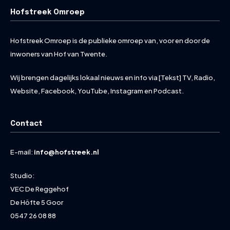
Hofstreek Omroep
Hofstreek Omroep is de publieke omroep van, voor en door de
inwoners van Hof van Twente.
Wij brengen dagelijks lokaal nieuws en info via [Tekst] TV, Radio,
Website, Facebook, YouTube, Instagram en Podcast.
Contact
E-mail:
info@hofstreek.nl
Studio:
VEC De Reggehof
De Höfte 5 Goor
0547 26 08 88