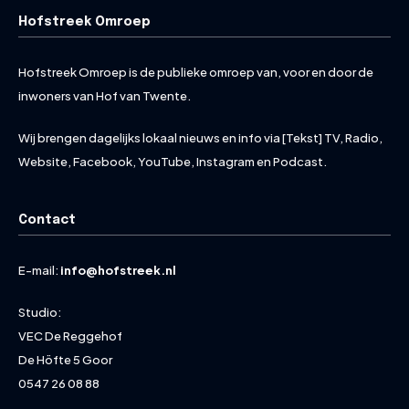
Hofstreek Omroep
Hofstreek Omroep is de publieke omroep van, voor en door de
inwoners van Hof van Twente.
Wij brengen dagelijks lokaal nieuws en info via [Tekst] TV, Radio,
Website, Facebook, YouTube, Instagram en Podcast.
Contact
E-mail:
info@hofstreek.nl
Studio:
VEC De Reggehof
De Höfte 5 Goor
0547 26 08 88