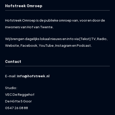
Hofstreek Omroep
Hofstreek Omroep is de publieke omroep van, voor en door de
inwoners van Hof van Twente.
Wij brengen dagelijks lokaal nieuws en info via [Tekst] TV, Radio,
Website, Facebook, YouTube, Instagram en Podcast.
Contact
E-mail:
info@hofstreek.nl
Studio:
VEC De Reggehof
De Höfte 5 Goor
0547 26 08 88