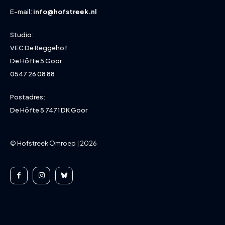
E-mail:
info@hofstreek.nl
Studio:
VEC De Reggehof
De Höfte 5 Goor
0547 26 08 88
Postadres:
De Höfte 5 7471 DK Goor
© Hofstreek Omroep | 2026