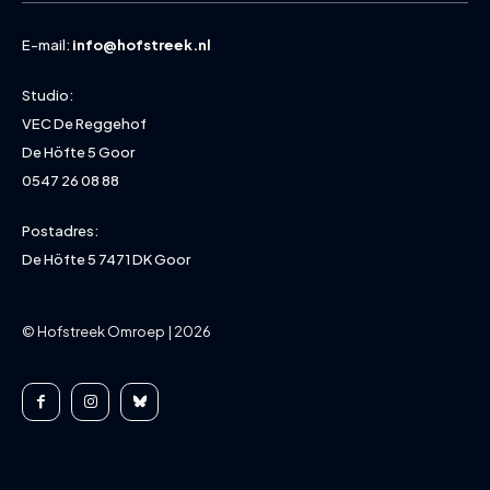
E-mail:
info@hofstreek.nl
Studio:
VEC De Reggehof
De Höfte 5 Goor
0547 26 08 88
Postadres:
De Höfte 5 7471 DK Goor
© Hofstreek Omroep | 2026