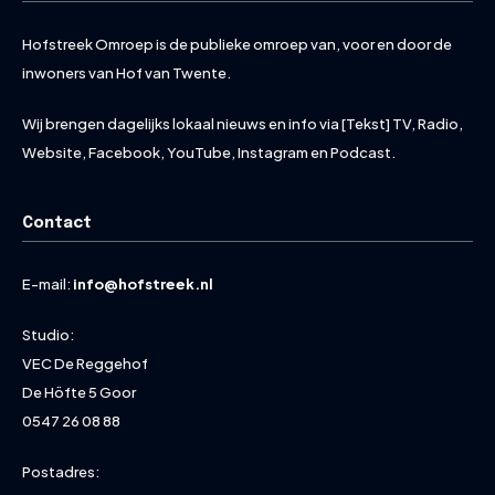
Hofstreek Omroep is de publieke omroep van, voor en door de
inwoners van Hof van Twente.
Wij brengen dagelijks lokaal nieuws en info via [Tekst] TV, Radio,
Website, Facebook, YouTube, Instagram en Podcast.
Contact
E-mail:
info@hofstreek.nl
Studio:
VEC De Reggehof
De Höfte 5 Goor
0547 26 08 88
Postadres: