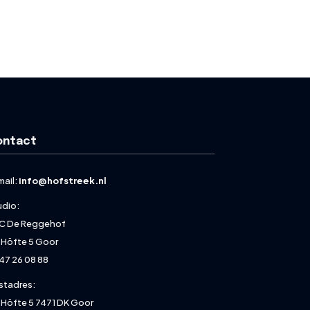
ontact
mail:
info@hofstreek.nl
udio:
C De Reggehof
 Höfte 5 Goor
47 26 08 88
stadres:
 Höfte 5 7471 DK Goor