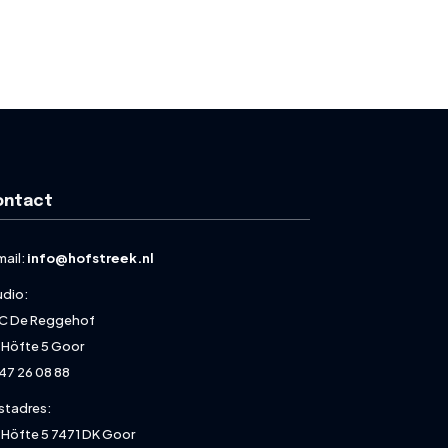
ontact
mail:
info@hofstreek.nl
udio:
C De Reggehof
 Höfte 5 Goor
47 26 08 88
stadres:
 Höfte 5 7471 DK Goor